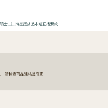
瑞士🇨🇭海星護膚品
本週直播新款
。 請檢查商品連結是否正