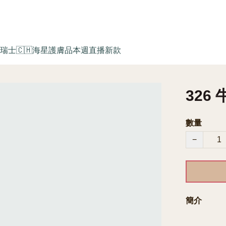
瑞士🇨🇭海星護膚品
本週直播新款
326 
數量
−
簡介