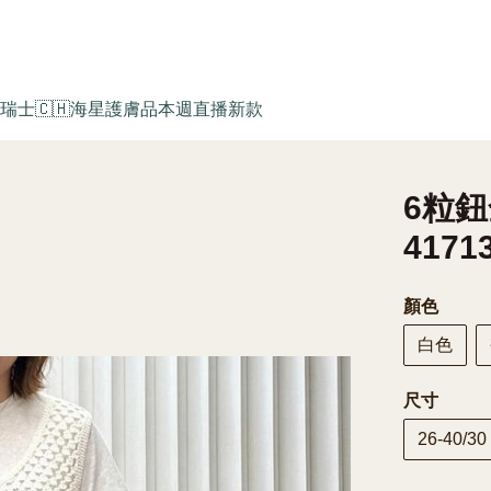
瑞士🇨🇭海星護膚品
本週直播新款
6粒鈕
4171
顏色
白色
尺寸
26-40/30