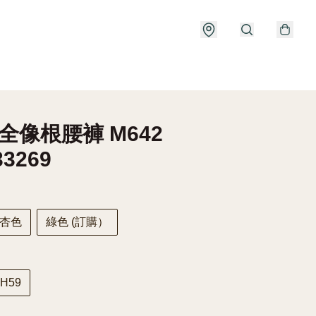
全像根腰褲 M642
33269
杏色
綠色 (訂購）
 H59