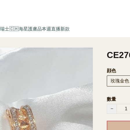
瑞士🇨🇭海星護膚品
本週直播新款
CE2
顔色
玫瑰金色
數量
−