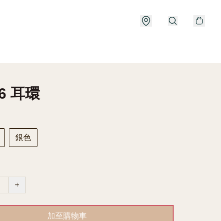
76 耳環
銀色
+
加至購物車