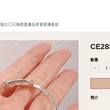
瑞士🇨🇭海星護膚品
本週直播新款
CE2
數量
−
簡介