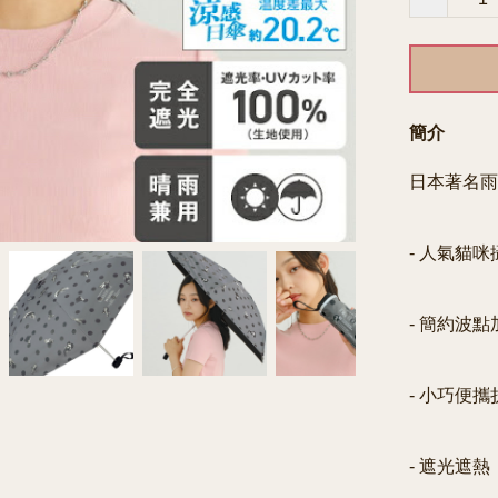
簡介
日本著名雨具
- 人氣貓咪攝
- 簡約波
- 小巧便
- 遮光遮熱