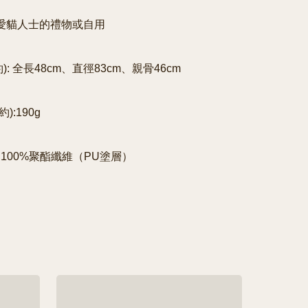
給愛貓人士的禮物或自用

): 全長48cm、直徑83cm、親骨46cm

):190g
