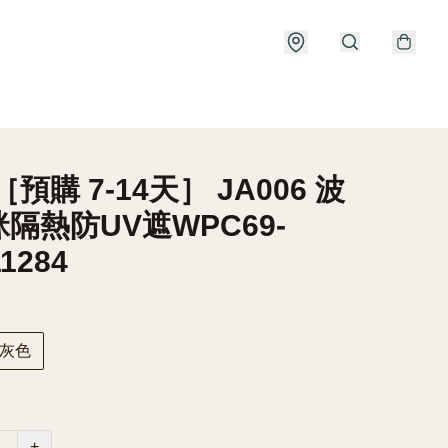
［預購 7-14天］ JA006 波
隔熱防UV遮WPC69-
1284
灰色
+