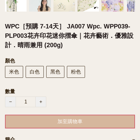
WPC［預購 7-14天］ JA007 Wpc. WPP039-
PLP003花卉印花迷你摺傘｜花卉藝術．優雅設
計．晴雨兼用 (200g)
顏色
米色
白色
黑色
粉色
數量
−
+
加至購物車
簡介
−