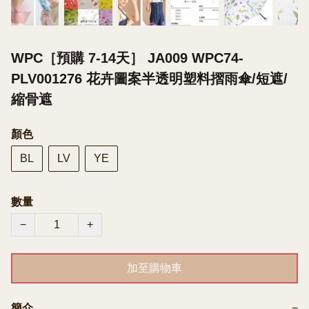
WPC［預購 7-14天］ JA009 WPC74-
PLV001276 花卉圖案半透明塑料摺雨傘/短遮/
縮骨遮
顏色
BL
LV
YE
數量
−
+
加至購物車
簡介
−