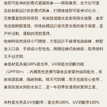
後部可延伸的折疊式遮陽雨傘——晴雨兼用，全方位守護

這款創新設計的折疊式雨傘，打開後後部可延伸10公分，
完整覆蓋頸部與背部，有效阻擋陽光直射與雨水侵襲，連背
包也能輕鬆遮擋。特殊結構設計提供更全面的後方保護，是
戶外活動、通勤的理想選擇。

收納時依然保持小巧體積，方形設計不破壞包袋線條，輕鬆
放入口袋、手袋或小型包包。附贈拉鍊式收納袋，取用便利
又不佔空間。

傘面材質具備100%遮光率、UV與藍光切斷功能
（UPF50+），內層黑色塗層可吸收反射紫外線與藍光，有
效保護肌膚、隔絕熱氣。晴天可防曬，雨天也能安心使用，
兼具防潑水與防水加工，是一年四季皆適用的實用之選。

布料遮光率及UV切斷率：遮光率100%、UV切斷率100%
