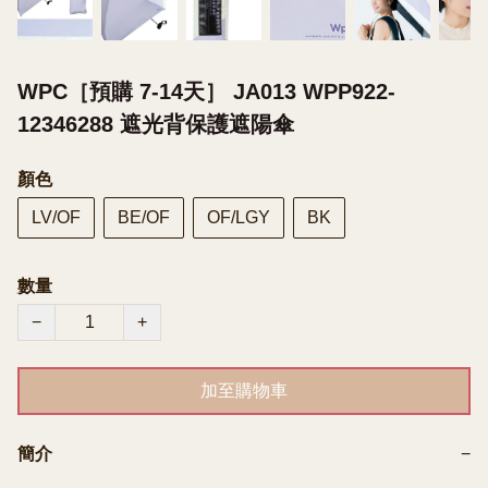
WPC［預購 7-14天］ JA013 WPP922-
12346288 遮光背保護遮陽傘
顏色
LV/OF
BE/OF
OF/LGY
BK
數量
−
+
加至購物車
簡介
−