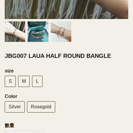
JBG007 LAUA HALF ROUND BANGLE
size
S
M
L
Color
Silver
Rosegold
數量