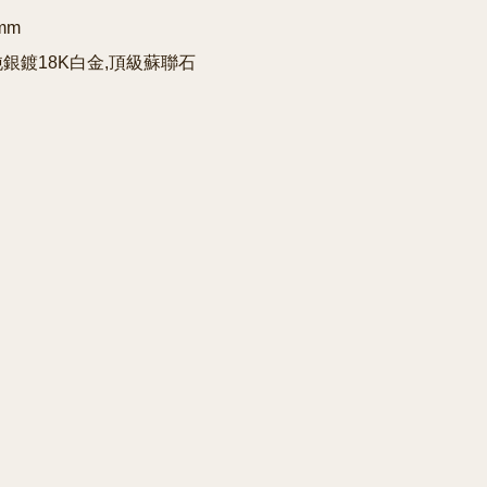
mm

5純銀鍍18K白金,頂級蘇聯石