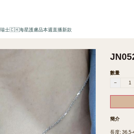
瑞士🇨🇭海星護膚品
本週直播新款
JN05
數量
−
簡介
長度: 36.5-4