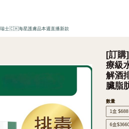
瑞士🇨🇭海星護膚品
本週直播新款
[訂購
療級水
解酒
臟脂
數量
1盒 $68
6盒$36