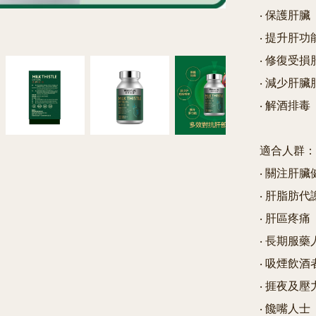
‧ 保護肝臟

‧ 提升肝功能
‧ 修復受損
‧ 減少肝臟
‧ 解酒排毒

適合人群：

‧ 關注肝臟
‧ 肝脂肪代
‧ 肝區疼痛

‧ 長期服藥
‧ 吸煙飲酒者
‧ 捱夜及壓
‧ 饞嘴人士
