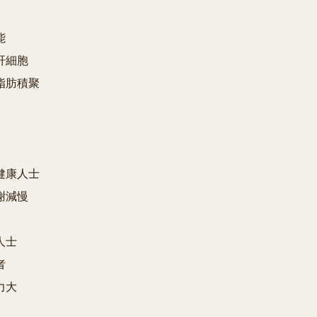


肝細胞

脂肪積聚

健康人士

謝減慢

人士



力大
