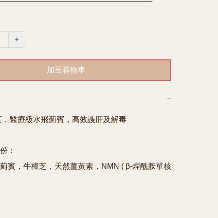
+
加至購物車
−
純度，醫療級水飛薊賓，高效謢肝及解毒

份：

薊賓，牛樟芝，天然薑黃素，NMN ( β-煙酰胺單核