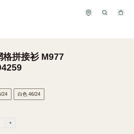
格拼接衫 M977
04259
/24
白色 46/24
+