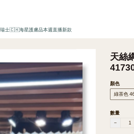
瑞士🇨🇭海星護膚品
本週直播新款
天絲網
4173
顏色
綠茶色 46
數量
−