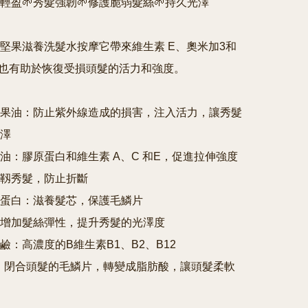
輕盈🌱秀髮強韌🌱修護脆弱髮絲🌱持久光澤

堅果滋養洗髮水按摩它帶來維生素 E、奧米加3和
，也有助於恢復受損頭髮的活力和強度。

堅果油：防止紫外線造成的損害，注入活力，讓秀髮
澤

果油：膠原蛋白和維生素 A、C 和E，促進拉伸強度

強靱秀髮，防止折斷

麥蛋白：滋養髮芯，保護毛鱗片

：增加髮絲彈性，提升秀髮的光澤度

鹼：高濃度的B維生素B1、B2、B12

酸：閉合頭髮的毛鱗片，轉變成脂肪酸，讓頭髮柔軟