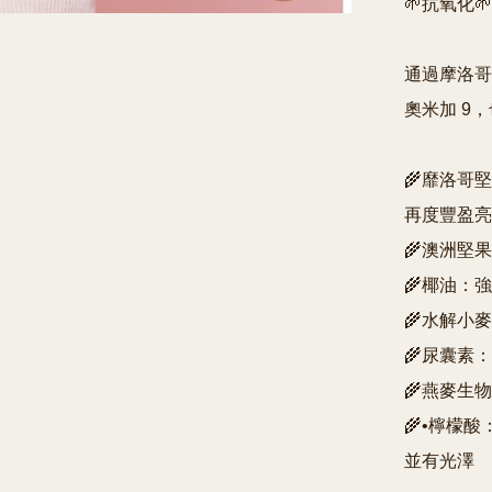
🌱抗氧化
通過摩洛哥
奧米加 9
🌾靡洛哥
再度豐盈亮
🌾澳洲堅
🌾椰油：
🌾水解小
🌾尿囊素
🌾燕麥生物
🌾•檸檬
並有光澤
