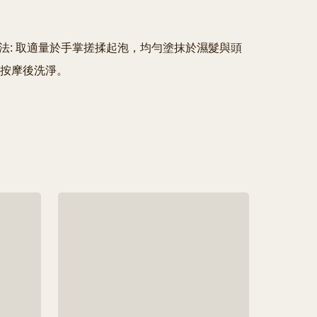
️使用方法: 取適量於手掌搓揉起泡，均勻塗抹於濕髮與頭
按摩後洗淨。