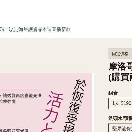
瑞士🇨🇭海星護膚品
本週直播新款
固定價格
摩洛哥
(購買
組合
1支 $190
洗頭水/護
堅果油保