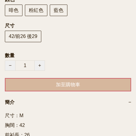
啡色
粉紅色
藍色
尺寸
42/前26 後29
數量
−
+
加至購物車
簡介
−
尺寸：M

胸闊：42

前衫長：26
