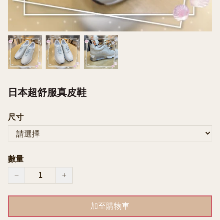
日本超舒服真皮鞋
尺寸
數量
−
+
加至購物車