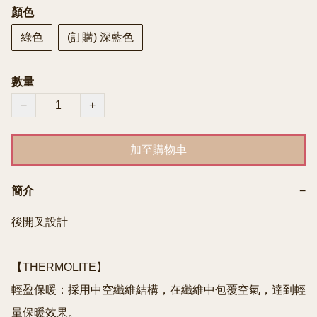
顏色
綠色
(訂購) 深藍色
數量
−
+
加至購物車
簡介
−
後開叉設計

【THERMOLITE】

輕盈保暖：採用中空纖維結構，在纖維中包覆空氣，達到輕
量保暖效果。
