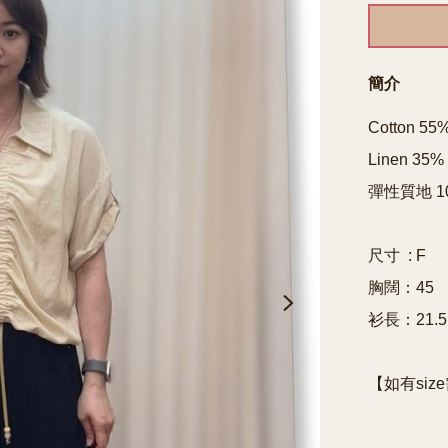
簡介
Cotton 55%
Linen 35%

彈性質地 10
尺寸  : F

胸闊：45

衫長：21.5

【如有siz