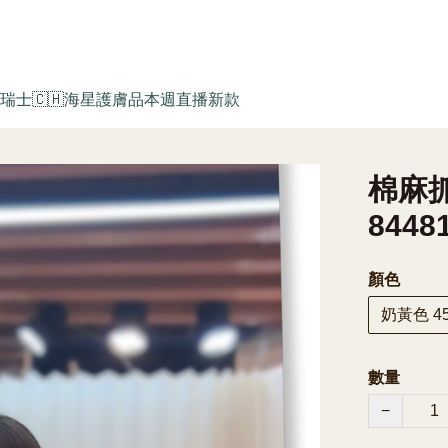
瑞士🇨🇭海星護膚品
本週直播新款
棉麻抓
8448
顏色
奶黃色 45/
數量
−