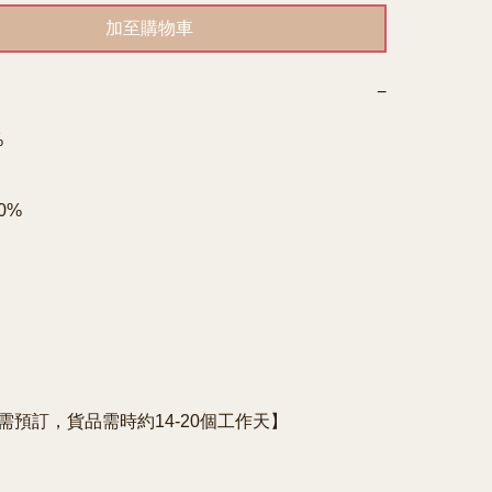
加至購物車
−


%

e需預訂，貨品需時約14-20個工作天】