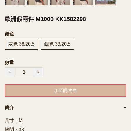
歐洲假兩件 M1000 KK1582298
顏色
灰色 38/20.5
綠色 38/20.5
數量
−
+
加至購物車
簡介
−
尺寸  : M

胸闊：38
