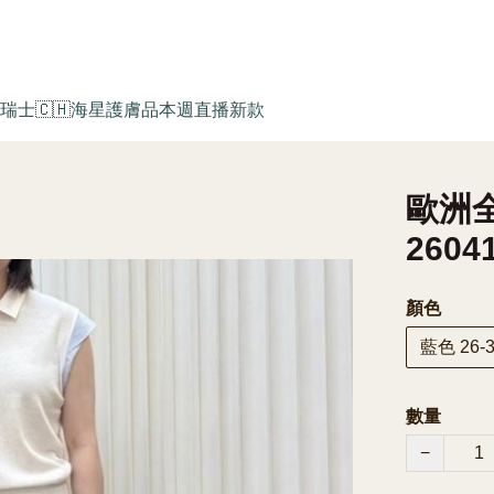
瑞士🇨🇭海星護膚品
本週直播新款
歐洲全
2604
顏色
藍色 26-3
數量
−