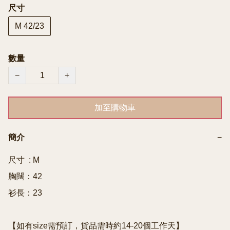
尺寸
M 42/23
數量
−
+
加至購物車
簡介
−
尺寸  : M

胸闊：42

衫長：23

【如有size需預訂，貨品需時約14-20個工作天】