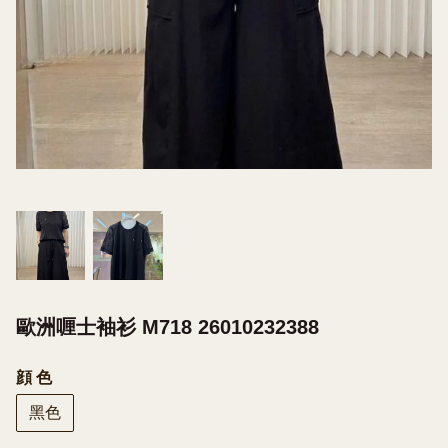
歐洲喱士袖衫 M718 26010232388
顔 色
黑色