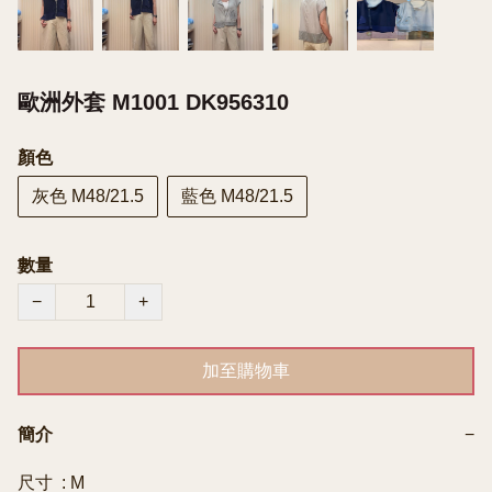
歐洲外套 M1001 DK956310
顏色
灰色 M48/21.5
藍色 M48/21.5
數量
−
+
加至購物車
簡介
−
尺寸  : M
