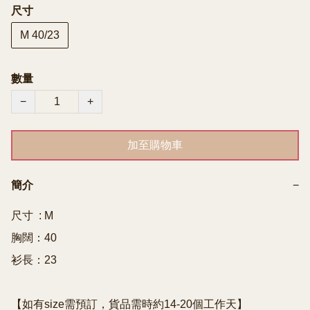
尺寸
M 40/23
數量
−
+
加至購物車
簡介
−
尺寸  : M

胸闊：40

衫長：23

【如有size需預訂，貨品需時約14-20個工作天】