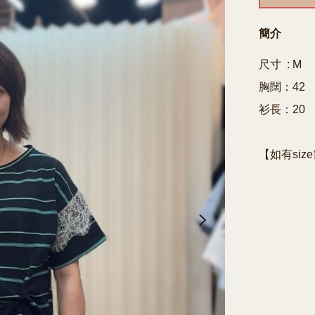
簡介
尺寸  : M

胸闊：42

衫長：20

【如有siz