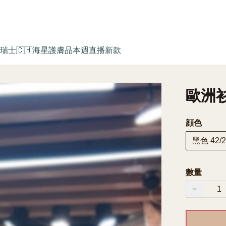
瑞士🇨🇭海星護膚品
本週直播新款
歐洲衫 
顔色
黑色 42/2
數量
−