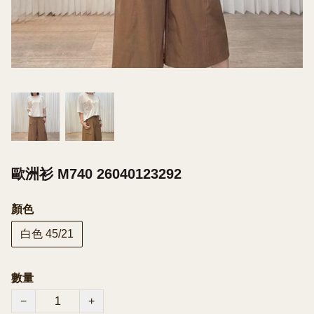
歐洲衫 M740 26040123292
顏色
白色 45/21
數量
−
+