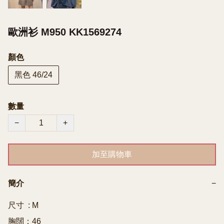
歐洲衫 M950 KK1569274
顏色
黑色 46/24
數量
−
+
加至購物車
簡介
−
尺寸  : M

胸闊：46
