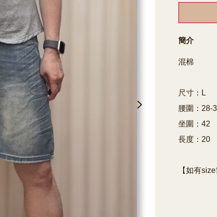
簡介
混棉

尺寸：L

腰圍：28-32
坐圍：42

長度：20

【如有siz