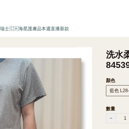
瑞士🇨🇭海星護膚品
本週直播新款
洗水柔
8453
顏色
藍色 L28-
數量
−