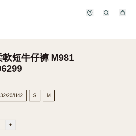
軟短牛仔褲 M981
96299
32/20/H42
S
M
+