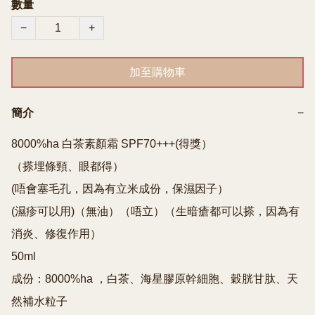
數量
−
+
加至購物車
簡介
−
8000%ha 白茶素顏霜 SPF70+++(得獎）

（搽埋條頸、眼都得）

(唔會塞毛孔，因為有立米成份，保濕因子）

(濕疹可以用)（無油）（唔立）（生暗瘡都可以搽，因為有
消炎、修復作用）

50ml 

成份：8000%ha ，白茶、海星膠原幹細胞、穀胱甘肽、天
然補水粒子
