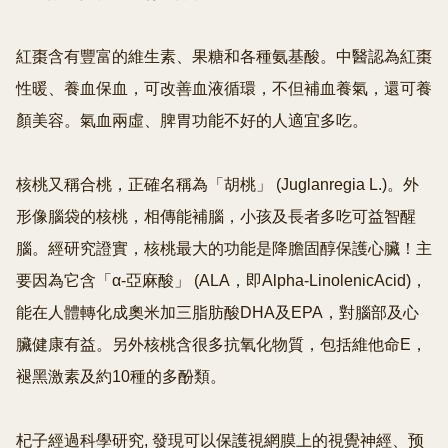
紅棗含有豐富的維生素、果糖和各種氨基酸。中醫認為紅棗
性暖、養血保血，可改善血液循環，不但補血養氣，還可養
顏美容。氣血兩虛、脾胃功能不好的人適宜多吃。

核桃又稱合桃，正確名稱為「胡桃」 (Juglanregia L.)。外
形像腦袋的核桃，相傳能補腦，小孩及長者多吃可益智醒
腦。經研究證實，核桃最大的功能是降膽固醇保護心臟！主
要因為它含「α-亞麻酸」 (ALA，即Alpha-LinolenicAcid)，
能在人體轉化成奧米加三脂肪酸DHA及EPA，對腦部及心
臟健康有益。另外核桃含很多抗氧化物質，包括維他命E，
褪黑激素及約10種的多酚類。

杞子經過科學研究, 發現可以保護視網膜上的視覺神經、预