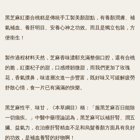
黑芝麻紅棗合桃糕是傳統手工製美顏甜點，有養顏潤膚、補
氣補血、養肝明目、安養心神之功效。而且是獨立包裝，方
便衛生！

製作過程材料天然，芝麻香味濃郩充滿整個口腔，還有合桃
的脆，紅棗杞子的甜，口感煙韌微甜，而我們更加了玫瑰
花，香氣撲鼻，味道層次進一步豐富，既好味又可緩解疲勞
舒散心情，食一片已有滿滿的快樂。

黑芝麻性平、味甘，《本草綱目》稱：「服黑芝麻百日能除
一切痼疾。」中醫中藥理論認為，黑芝麻可以補肝腎、潤五
臟、益氣力，在治療肝腎精血不足和烏髮養顏方面具有良好
的功效，是補血養腎的好物啊！
