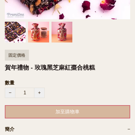
固定價格
賀年禮物 - 玫瑰黑芝麻紅棗合桃糕
數量
−
+
加至購物車
簡介
−