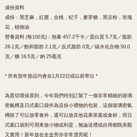
成份資料

成份：黑芝麻，紅棗，合桃，杞子，麥芽糖，黑豆粉，玫瑰
花，植物油

營養資料 (每100克)：熱量 457.2千卡／蛋白質 5.7克／脂肪 
26.1克／飽和脂肪 2.1克／反式脂肪 0克／碳水化合物 50.0
克／糖 16.5克／鈉 25毫克

* 所有賀年貨品均會在1月22日或以前寄出 *

為貫切環保原則，今年我們特別訂製了一個非常精緻的玻璃
密氣樽及日式索口袋作為這份小禮物的包裝，這個玻璃密氣
樽除了可以放零食外，還可以放其他花果茶葉或食材，而日
式索口袋則可用來放小物或利是，無論送禮或自用都既美觀
又實用！新年放在全盒旁亦非常漂亮呢！
