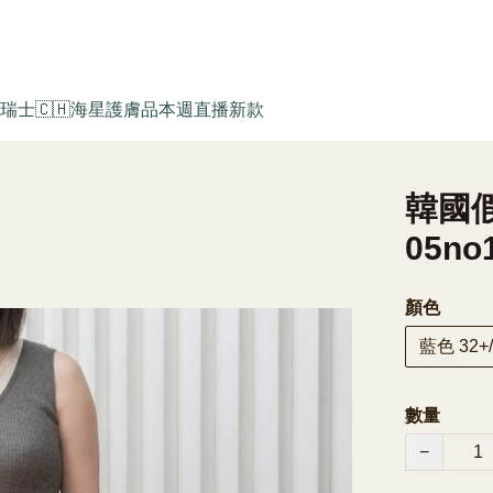
瑞士🇨🇭海星護膚品
本週直播新款
韓國假
05no
顏色
藍色 32+/
數量
−