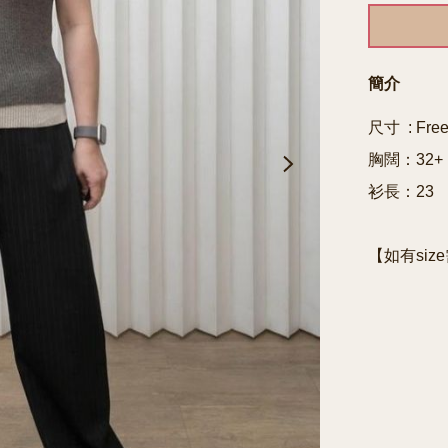
簡介
尺寸  : Free
胸闊：32+

衫長：23
