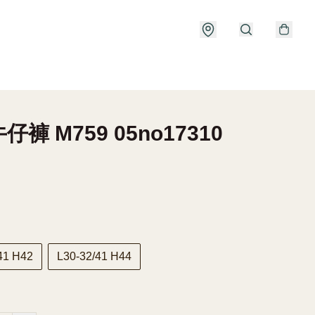
褲 M759 05no17310
41 H42
L30-32/41 H44