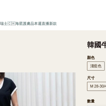
瑞士🇨🇭海星護膚品
本週直播新款
韓國牛仔
顏色
淺藍色
尺寸
M 28-30/
數量