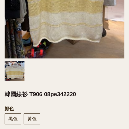
韓國線衫 T906 08pe342220
顔色
黑色
黃色