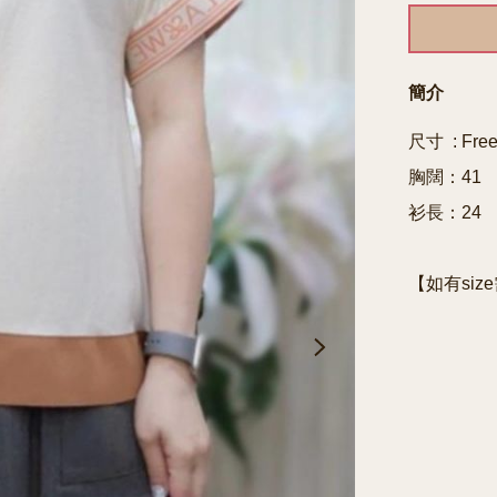
簡介
尺寸  : Free
胸闊：41

衫長：24

【如有siz