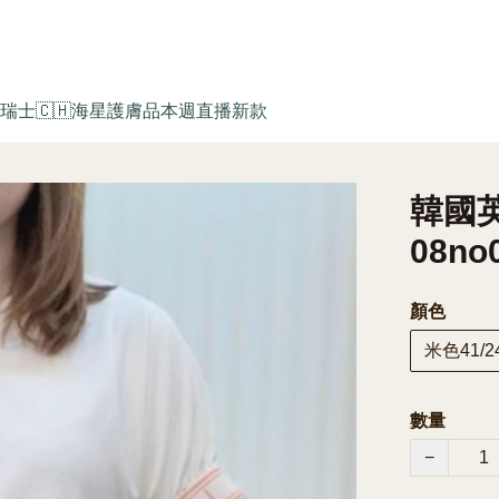
瑞士🇨🇭海星護膚品
本週直播新款
韓國英
08no
顏色
米色41/2
數量
−