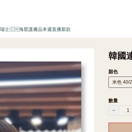
瑞士🇨🇭海星護膚品
本週直播新款
韓國連
顏色
米色 40/2
數量
−