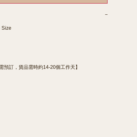
−
 Size
