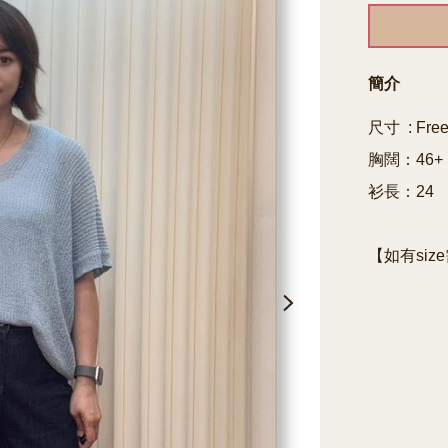
簡介
尺寸  : Free
胸闊：46+

衫長：24

【如有siz