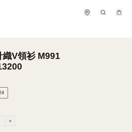
織V領衫 M991
13200
24
+