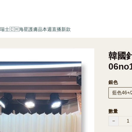
瑞士🇨🇭海星護膚品
本週直播新款
韓國針
06no
銀色
藍色46+/
數量
−