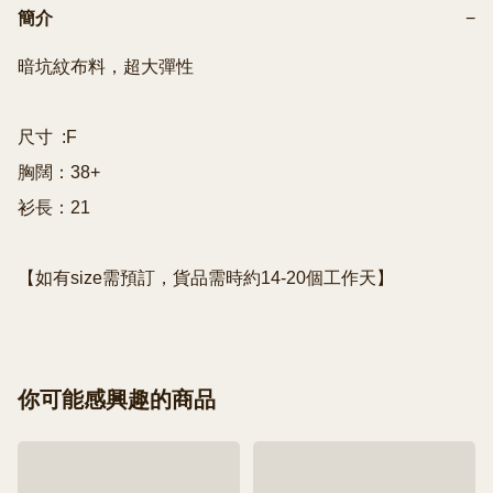
簡介
−
暗坑紋布料，超大彈性

尺寸  :F

胸闊：38+

衫長：21

【如有size需預訂，貨品需時約14-20個工作天】
你可能感興趣的商品