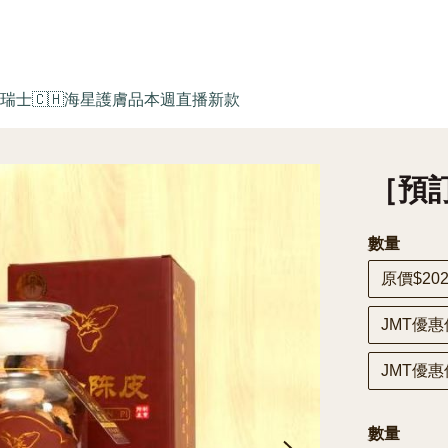
瑞士🇨🇭海星護膚品
本週直播新款
［預訂
數量
原價$202
JMT優惠價
JMT優惠價
數量