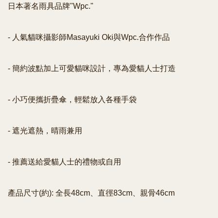
日本著名雨具品牌"Wpc."

- 人氣貓咪攝影師Masayuki Oki與Wpc.合作作品

- 簡約波點加上可愛貓咪設計，專為愛貓人士打造

- 小巧便攜折疊傘，輕鬆放入各種手袋

- 遮光遮熱，晴雨兼用

- 推薦送給愛貓人士的禮物或自用

產品尺寸(約): 全長48cm、直徑83cm、親骨46cm
