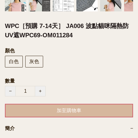
WPC［預購 7-14天］ JA006 波點貓咪隔熱防
UV遮WPC69-OM011284
顏色
白色
灰色
數量
−
+
加至購物車
簡介
−