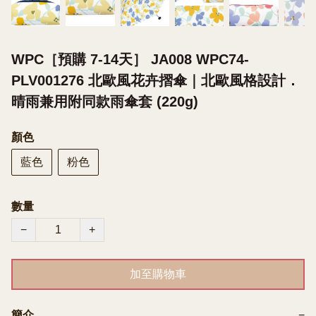
WPC［預購 7-14天］ JA008 WPC74-
PLV001276 北歐風花卉摺傘｜北歐風格設計．
晴雨兼用附同款雨傘套 (220g)
顏色
藍色
粉色
數量
−
+
加至購物車
簡介
−