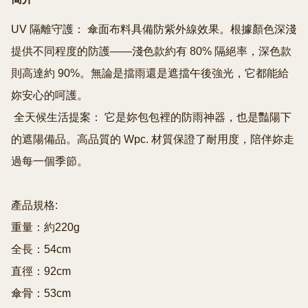
UV 隔離守護： 傘面布料具備防紫外線效果。根據顏色深淺
提供不同程度的防護——淺色款約有 80% 隔絕率，深色款
則高達約 90%。無論是擋雨還是遮擋午後強光，它都能給
妳安心的呵護。

 全天候生活提案： 它是妳包包裡的防雨神器，也是豔陽下
的遮陽備品。高品質的 Wpc. 材質保證了耐用度，陪伴妳走
過每一個季節。

產品規格:

重量：約220g

全長：54cm

直徑：92cm

傘骨：53cm
