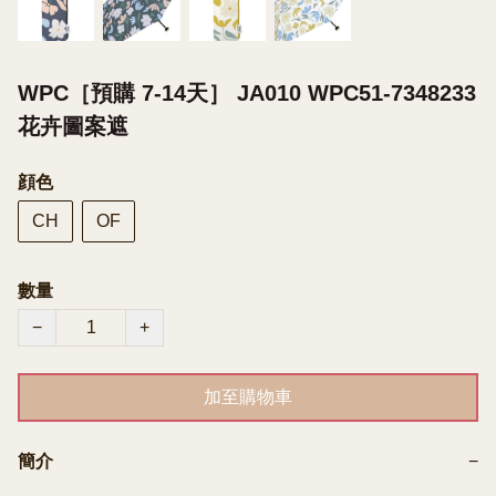
WPC［預購 7-14天］ JA010 WPC51-7348233
花卉圖案遮
顔色
CH
OF
數量
−
+
加至購物車
簡介
−