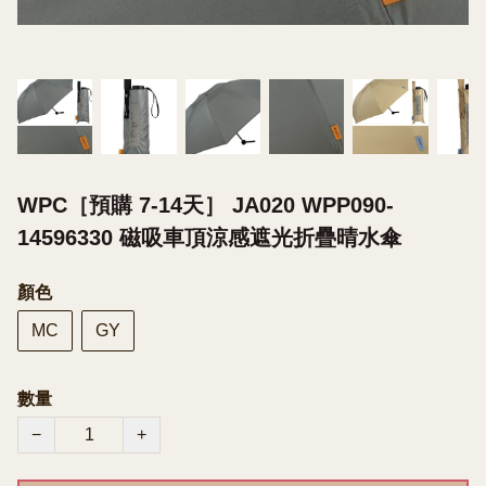
WPC［預購 7-14天］ JA020 WPP090-
14596330 磁吸車頂涼感遮光折疊晴水傘
顏色
MC
GY
數量
−
+