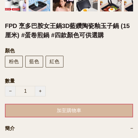
FPD 烹多巴胺女王鍋3D藍鑽陶瓷釉玉子鍋 (15
厘米) #蛋卷煎鍋 #四款顏色可供選購
顏色
粉色
藍色
紅色
數量
−
+
加至購物車
簡介
−