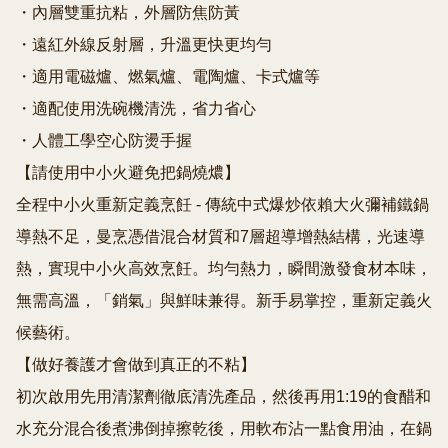
・內層雙重抗粘，外層防焦防黃

・遠紅外線反射層，升溫更快更均勻

・適用電磁爐、燃氣爐、電陶爐、卡式爐等

・適配使用洗碗機清洗，省力省心

・人體工學空心防燙手握

【請使用中小火避免把鍋燒燶】

全程中小火重新定義烹飪 - 傳統中式爆炒依賴大火彌補鐵鍋
導熱不足，曼烹憑借混合材質和7層超導增熱結構，光速導
熱，實現中小火高效烹飪。均勻熱力，瞬間激發食材本味，
無需高溫，「銷氣」與鮮味兼得。新手易掌控，重新定義火
候藝術。

【做好養護才會做到真正的不粘】

初次啟用先用清潔劑徹底清洗產品，然後再用1:19的食醋和
水充分混合後煮沸倒掉擦乾後，用軟布沾一點食用油，在鍋