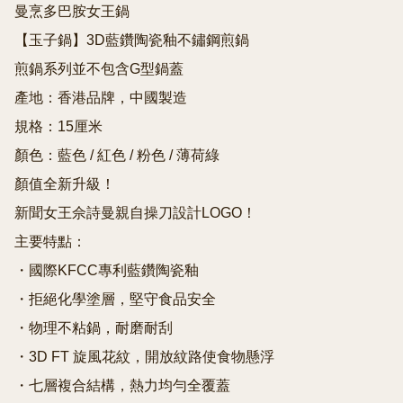
曼烹多巴胺女王鍋

【玉子鍋】3D藍鑽陶瓷釉不鏽鋼煎鍋

煎鍋系列並不包含G型鍋蓋

產地：香港品牌，中國製造

規格：15厘米

顏色：藍色 / 紅色 / 粉色 / 薄荷綠

顏值全新升級！

新聞女王佘詩曼親自操刀設計LOGO！

主要特點：

・國際KFCC專利藍鑽陶瓷釉

・拒絕化學塗層，堅守食品安全

・物理不粘鍋，耐磨耐刮

・3D FT 旋風花紋，開放紋路使食物懸浮

・七層複合結構，熱力均勻全覆蓋
