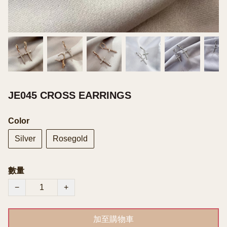
JE045 CROSS EARRINGS
Color
Silver
Rosegold
數量
−
+
加至購物車