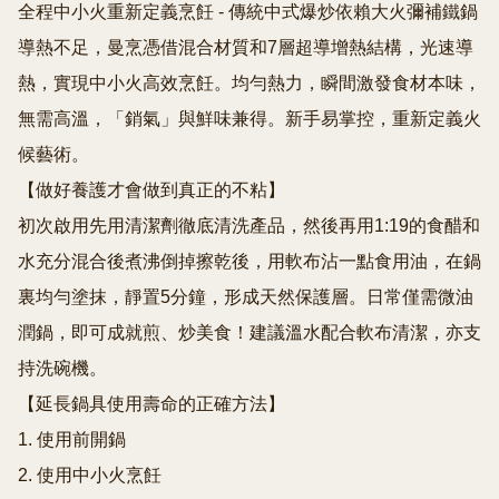
全程中小火重新定義烹飪 - 傳統中式爆炒依賴大火彌補鐵鍋
導熱不足，曼烹憑借混合材質和7層超導增熱結構，光速導
熱，實現中小火高效烹飪。均勻熱力，瞬間激發食材本味，
無需高溫，「銷氣」與鮮味兼得。新手易掌控，重新定義火
候藝術。

【做好養護才會做到真正的不粘】

初次啟用先用清潔劑徹底清洗產品，然後再用1:19的食醋和
水充分混合後煮沸倒掉擦乾後，用軟布沾一點食用油，在鍋
裏均勻塗抹，靜置5分鐘，形成天然保護層。日常僅需微油
潤鍋，即可成就煎、炒美食！建議溫水配合軟布清潔，亦支
持洗碗機。

【延長鍋具使用壽命的正確方法】

1. 使用前開鍋

2. 使用中小火烹飪
