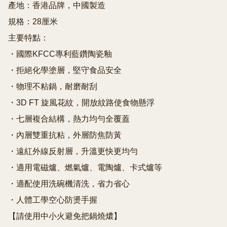
產地：香港品牌，中國製造

規格：28厘米

主要特點：

・國際KFCC專利藍鑽陶瓷釉

・拒絕化學塗層，堅守食品安全

・物理不粘鍋，耐磨耐刮

・3D FT 旋風花紋，開放紋路使食物懸浮

・七層複合結構，熱力均勻全覆蓋

・內層雙重抗粘，外層防焦防黃

・遠紅外線反射層，升溫更快更均勻

・適用電磁爐、燃氣爐、電陶爐、卡式爐等

・適配使用洗碗機清洗，省力省心

・人體工學空心防燙手握

【請使用中小火避免把鍋燒燶】
