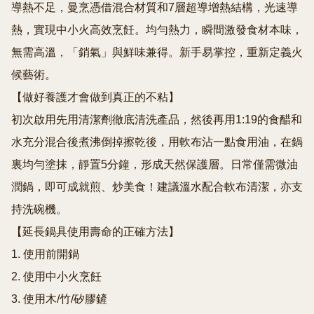
導熱不足，曼烹憑借混合材質和7層超導增熱結構，光速導
熱，實現中小火高效烹飪。均勻熱力，瞬間激發食材本味，
無需高溫，「銷氣」與鮮味兼得。新手易掌控，重新定義火
候藝術。

【做好養護才會做到真正的不粘】

初次啟用先用清潔劑徹底清洗產品，然後再用1:19的食醋和
水充分混合後煮沸倒掉擦乾後，用軟布沾一點食用油，在鍋
裏均勻塗抹，靜置5分鐘，形成天然保護層。日常僅需微油
潤鍋，即可成就煎、炒美食！建議溫水配合軟布清潔，亦支
持洗碗機。

【延長鍋具使用壽命的正確方法】

1. 使用前開鍋

2. 使用中小火烹飪

3. 使用木/竹/矽膠鏟
