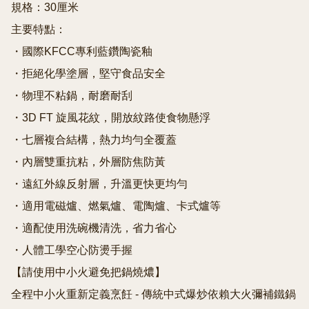
規格：30厘米

主要特點：

・國際KFCC專利藍鑽陶瓷釉

・拒絕化學塗層，堅守食品安全

・物理不粘鍋，耐磨耐刮

・3D FT 旋風花紋，開放紋路使食物懸浮

・七層複合結構，熱力均勻全覆蓋

・內層雙重抗粘，外層防焦防黃

・遠紅外線反射層，升溫更快更均勻

・適用電磁爐、燃氣爐、電陶爐、卡式爐等

・適配使用洗碗機清洗，省力省心

・人體工學空心防燙手握

【請使用中小火避免把鍋燒燶】

全程中小火重新定義烹飪 - 傳統中式爆炒依賴大火彌補鐵鍋