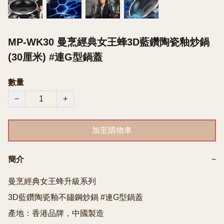
MP-WK30 曼烹經典女王蜂3D藍鑽陶瓷釉炒鍋
(30厘米) #連G型鍋蓋
數量
−
+
加至購物車
簡介
−
曼烹經典女王蜂升級系列

3D藍鑽陶瓷釉不鏽鋼炒鍋 #連G型鍋蓋

產地：香港品牌，中國製造
