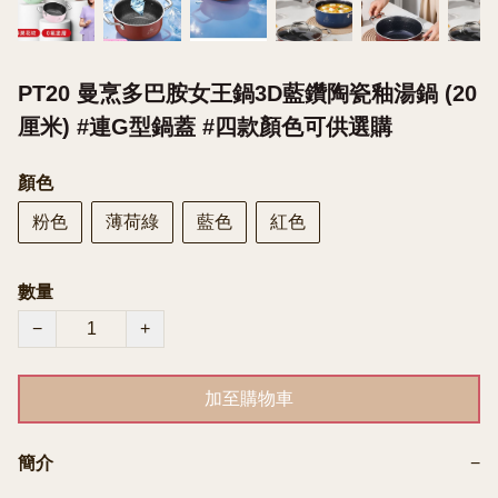
PT20 曼烹多巴胺女王鍋3D藍鑽陶瓷釉湯鍋 (20
厘米) #連G型鍋蓋 #四款顏色可供選購
顏色
粉色
薄荷綠
藍色
紅色
數量
−
+
加至購物車
簡介
−