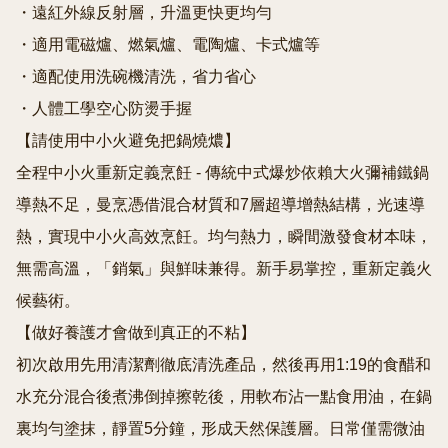
・遠紅外線反射層，升溫更快更均勻

・適用電磁爐、燃氣爐、電陶爐、卡式爐等

・適配使用洗碗機清洗，省力省心

・人體工學空心防燙手握

【請使用中小火避免把鍋燒燶】

全程中小火重新定義烹飪 - 傳統中式爆炒依賴大火彌補鐵鍋
導熱不足，曼烹憑借混合材質和7層超導增熱結構，光速導
熱，實現中小火高效烹飪。均勻熱力，瞬間激發食材本味，
無需高溫，「銷氣」與鮮味兼得。新手易掌控，重新定義火
候藝術。

【做好養護才會做到真正的不粘】

初次啟用先用清潔劑徹底清洗產品，然後再用1:19的食醋和
水充分混合後煮沸倒掉擦乾後，用軟布沾一點食用油，在鍋
裏均勻塗抹，靜置5分鐘，形成天然保護層。日常僅需微油