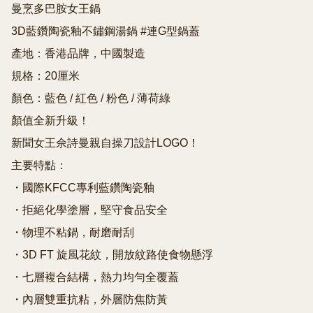
曼烹多巴胺女王鍋

3D藍鑽陶瓷釉不鏽鋼湯鍋 #連G型鍋蓋

產地：香港品牌，中國製造

規格：20厘米

顏色：藍色 / 紅色 / 粉色 / 薄荷綠

顏值全新升級！

新聞女王佘詩曼親自操刀設計LOGO！

主要特點：

・國際KFCC專利藍鑽陶瓷釉

・拒絕化學塗層，堅守食品安全

・物理不粘鍋，耐磨耐刮

・3D FT 旋風花紋，開放紋路使食物懸浮

・七層複合結構，熱力均勻全覆蓋

・內層雙重抗粘，外層防焦防黃
