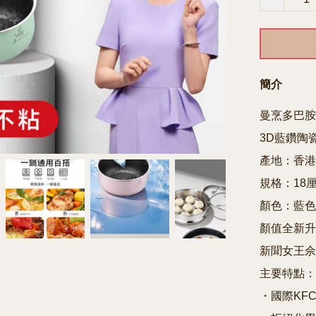
簡介
曼烹多巴胺
3D藍鑽陶
產地：香港
規格：18厘
顏色：藍色 /
顏值全新升
新聞女王佘
主要特點：

・國際KF