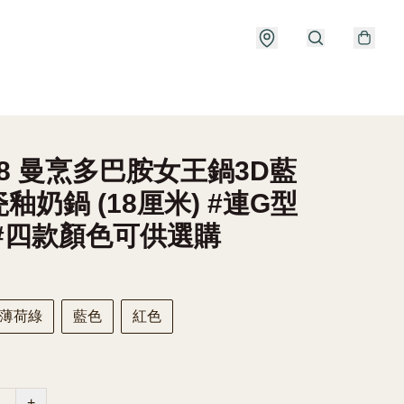
18 曼烹多巴胺女王鍋3D藍
釉奶鍋 (18厘米) #連G型
 #四款顏色可供選購
薄荷綠
藍色
紅色
+