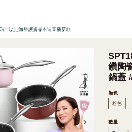
瑞士🇨🇭海星護膚品
本週直播新款
SPT
鑽陶瓷
鍋蓋
顏色
粉色
數量
−