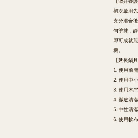
【做好養護
初次啟用先
充分混合後
勻塗抹，靜
即可成就煎
機。

【延長鍋具
1. 使用前開
2. 使用中
3. 使用木/
4. 徹底清潔
5. 中性清