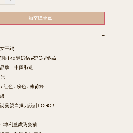
加至購物車
−
女王鍋

瓷釉不鏽鋼奶鍋 #連G型鍋蓋

品牌，中國製造

米

 紅色 / 粉色 / 薄荷綠

級！

詩曼親自操刀設計LOGO！

CC專利藍鑽陶瓷釉
