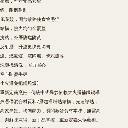
塗層，堅守食品安全

鍋，耐磨耐刮

 旋風花紋，開放紋路使食物懸浮

結構，熱力均勻全覆蓋

抗粘，外層防焦防黃

反射層，升溫更快更均勻

爐、燃氣爐、電陶爐、卡式爐等

洗碗機清洗，省力省心

空心防燙手握

小火避免把鍋燒燶】

重新定義烹飪 - 傳統中式爆炒依賴大火彌補鐵鍋導
烹憑借混合材質和7層超導增熱結構，光速導熱，
高效烹飪。均勻熱力，瞬間激發食材本味，無需高
」與鮮味兼得。新手易掌控，重新定義火候藝術。
