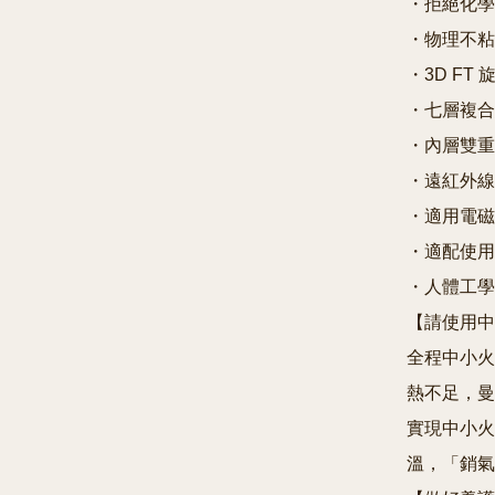
・拒絕化學
・物理不粘
・3D FT
・七層複合
・內層雙重
・遠紅外線
・適用電磁
・適配使用
・人體工學
【請使用中
全程中小火
熱不足，曼
實現中小火
溫，「銷氣