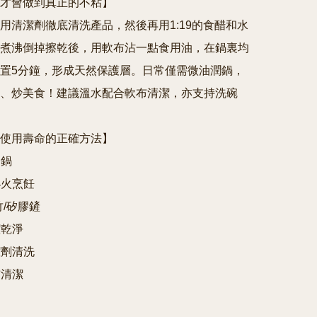
才會做到真正的不粘】

用清潔劑徹底清洗產品，然後再用1:19的食醋和水
煮沸倒掉擦乾後，用軟布沾一點食用油，在鍋裏均
置5分鐘，形成天然保護層。日常僅需微油潤鍋，
、炒美食！建議溫水配合軟布清潔，亦支持洗碗
使用壽命的正確方法】

鍋

小火烹飪

竹/矽膠鏟

乾淨

潔劑清洗
